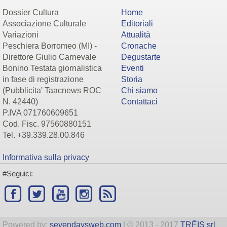
Dossier Cultura
Home
Associazione Culturale
Editoriali
Variazioni
Attualità
Peschiera Borromeo (MI) -
Cronache
Direttore Giulio Carnevale
Degustarte
Bonino Testata giornalistica
Eventi
in fase di registrazione
Storia
(Pubblicita' Taacnews ROC
Chi siamo
N. 42440)
Contattaci
P.IVA 071760609651
Cod. Fisc. 97560880151
Tel. +39.339.28.00.846
Informativa sulla privacy
#Seguici:
Powered by:
sevendaysweb.com
| © 2013 - 2017
TRÊIS srl