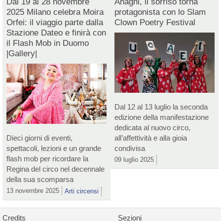
Dal 19 al 28 novembre
Anagni, il sorriso torna
2025 Milano celebra Moira
protagonista con lo Slam
Orfei: il viaggio parte dalla
Clown Poetry Festival
Stazione Dateo e finirà con
il Flash Mob in Duomo
|Gallery|
Dal 12 al 13 luglio la seconda
edizione della manifestazione
dedicata al nuovo circo,
Dieci giorni di eventi,
all’affettività e alla gioia
spettacoli, lezioni e un grande
condivisa
flash mob per ricordare la
09 luglio 2025
Regina del circo nel decennale
della sua scomparsa
13 novembre 2025
Arti circensi
Credits
Sezioni