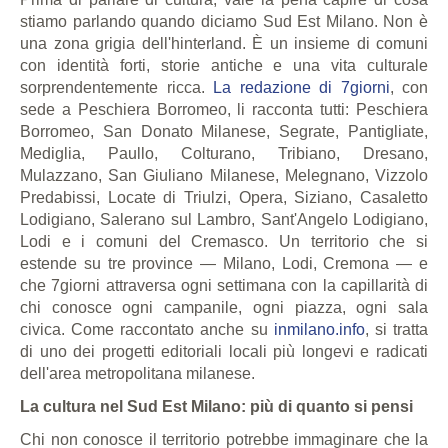
stiamo parlando quando diciamo Sud Est Milano. Non è
una zona grigia dell'hinterland. È un insieme di comuni
con identità forti, storie antiche e una vita culturale
sorprendentemente ricca.
La redazione di 7giorni
, con
sede a Peschiera Borromeo, li racconta tutti: Peschiera
Borromeo, San Donato Milanese, Segrate, Pantigliate,
Mediglia, Paullo, Colturano, Tribiano, Dresano,
Mulazzano, San Giuliano Milanese, Melegnano, Vizzolo
Predabissi, Locate di Triulzi, Opera, Siziano, Casaletto
Lodigiano, Salerano sul Lambro, Sant'Angelo Lodigiano,
Lodi e i comuni del Cremasco. Un territorio che si
estende su tre province — Milano, Lodi, Cremona — e
che 7giorni attraversa ogni settimana con la capillarità di
chi conosce ogni campanile, ogni piazza, ogni sala
civica. Come raccontato anche su
inmilano.info
, si tratta
di uno dei progetti editoriali locali più longevi e radicati
dell'area metropolitana milanese.
La cultura nel Sud Est Milano: più di quanto si pensi
Chi non conosce il territorio potrebbe immaginare che la