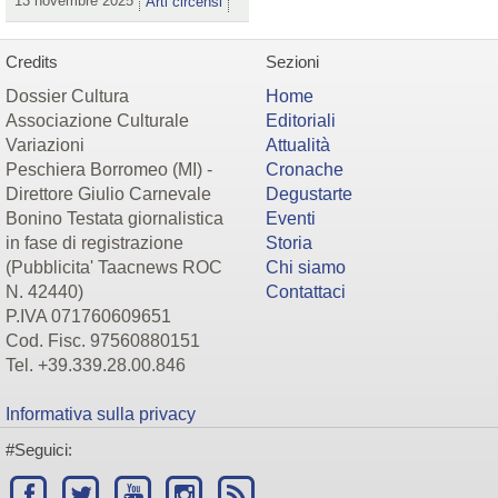
13 novembre 2025
Arti circensi
Credits
Sezioni
Dossier Cultura
Home
Associazione Culturale
Editoriali
Variazioni
Attualità
Peschiera Borromeo (MI) -
Cronache
Direttore Giulio Carnevale
Degustarte
Bonino Testata giornalistica
Eventi
in fase di registrazione
Storia
(Pubblicita' Taacnews ROC
Chi siamo
N. 42440)
Contattaci
P.IVA 071760609651
Cod. Fisc. 97560880151
Tel. +39.339.28.00.846
Informativa sulla privacy
#Seguici: