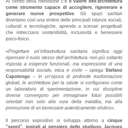
Al centro della riflessione c’è
il valore dell’architettura
come strumento capace di accogliere, rigenerare e
generare nuove prospettive
. Gli spazi sanitari
diventano così una sintesi delle principali istanze sociali,
culturali e tecnologiche, aprendo a scenari progettuali
che intrecciano sostenibilità, inclusività e benessere
psico-fisico.
«
Progettare un’infrastruttura sanitaria significa oggi
ripensare il ruolo stesso dell’architettura: non più soltanto
risposta a esigenze funzionali, ma espressione di una
responsabilità sociale, etica e civile
– spiega
Stefano
Capolongo
–
In un’epoca di profonde trasformazioni
globali, le architetture per la salute si configurano come
un laboratorio di sperimentazione, in cui discipline
diverse convergono per immaginare futuri possibili
orientati non solo alla cura della malattia, ma alla
promozione di un benessere autenticamente olistico
».
Il percorso espositivo si sviluppa attorno a
cinque
“segni”, ispirati al pensiero dello studioso Jacques